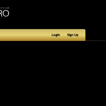
RO
 t r o . c o m
Login
Sign Up