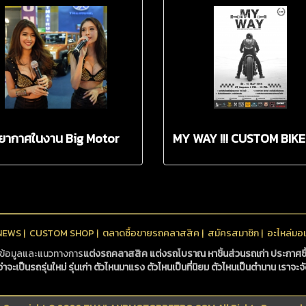
ยากาศในงาน Big Motor
MY WAY !!! CUSTOM BIKE
e 2015 วันแรก
SHOW AND FASHION IN
BANGKOK
NEWS
|
CUSTOM SHOP
|
ตลาดซื้อขายรถคลาสสิค
|
สมัครสมาชิก
|
อะไหล่มอเ
ันข้อมูลและแนวทางการ
แต่งรถคลาสสิค
แต่งรถโบราณ
หาชิ้นส่วนรถเก่า
ประกาศซื
เป็นรถรุ่นใหม่ รุ่นเก่า ตัวไหนมาแรง ตัวไหนเป็นที่นิยม ตัวไหนเป็นตำนาน เราจะจั