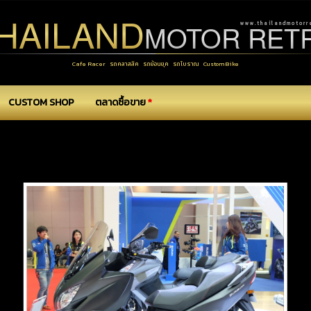
HAILAND
MOTOR RET
w w w . t h a i l a n d m o t o r r e
Cafe Racer รถคลาสสิค รถย้อนยุค รถโบราณ CustomBike
CUSTOM SHOP
ตลาดซื้อขาย
*