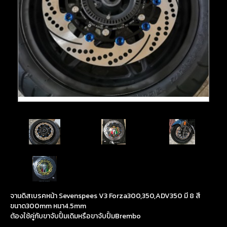
จานดิสเบรคหน้า Sevenspees V3 Forza300,350,ADV350 มี 8 สี
ขนาด300mm หนา4.5mm
ต้องใช้คู่กับขาจับปั้มเดิมหรือขาจับปั้มBrembo