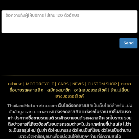
Send
หน้าแรก
|
MOTORCYCLE
|
CARS
|
NEWS
|
CUSTOM SHOP
|
ตลาด
ซื้อขายรถคลาสสิค
|
สมัครสมาชิก
|
อะไหล่มอเตอร์ไซค์
|
ร้านเปลี่ยน
ยางมอเตอร์ไซค์
ThailandMotorretro.com
เว็บไซต์รถคลาสสิค
เป็นเว็บไซต์สำหรับแบ่ง
บันข้อมูลและแนวทางการ
แต่งรถคลาสสิค
แต่งรถโบราณ
หาชิ้นส่วนรถ
เก่า
ประกาศซื้อขายรถยนต์ รถจักรยานยนต์
รถคลาสสิค
รถโบราณ
รวม
ถึงข่าวสารที่เกียวข้องกับยนตรกรรมต่างๆในประเทศไทยที่น่าสนใจ ไม่ว่า
จะเป็นรถรุ่นใหม่ รุ่นเก่า ตัวไหนมาแรง ตัวไหนเป็นที่นิยม ตัวไหนเป็นตำนาน
เราจะจัดหาข้อมูลมาเพื่อแบ่งปันให้กับทุกๆท่าน ที่มีความสนใจ