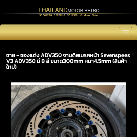
THAILAND
MOTOR RETRO
รถคลาสสิค รถย้อนยุค รถโบราณ Custom Bike
Toggl
navig
ขาย - ของแต่ง ADV350 จานดิสเบรคหน้า Sevenspees
V3 ADV350 มี 8 สี ขนาด300mm หนา4.5mm (สินค้า
ใหม่)